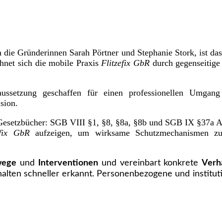
ch die Gründerinnen Sarah Pörtner und Stephanie Stork, ist d
hnet sich die mobile Praxis
Flitzefix
GbR
durch gegenseitige
ussetzung geschaffen für einen professionellen Umgang 
sion.
 Gesetzbücher: SGB VIII §1, §8, §8a, §8b und SGB IX §37a A
fix
GbR
aufzeigen, um wirksame Schutzmechanismen zu e
wege
und
Interventionen
und vereinbart konkrete
Verh
lten schneller erkannt. Personenbezogene und instituti